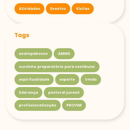
Atividades
Eventos
Visitas
Tags
acampabosco
AMMA
cursinho preparatório para vestibular
espiritualidade
esporte
Irmãs
liderança
pastoral juvenil
profissionalização
PROVIM