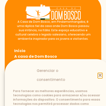
A Casa de Dom Bosco, em Pindamonhangaba, é
uma réplica fiel da casa onde Dom Bosco passou
sua infância, na Itália. Este espaço educativo e
cultural celebra o legado salesiano, oferecendo um
ambiente inspirador para os jovens e visitantes.
Início
A casa de Dom Bosco
Blog
Atividades
Gerenciar o
Fale Conosco
consentimento
Contato
Para fornecer as melhores experiências, usamos
tecnologias como cookies para armazenar e/ou acessar
informações do dispositivo. O consentimento para essas
(12) 3645-1110
3643-2239
tecnologias nos permitirá processar dados como
casadedombosco@salesianos.com.br