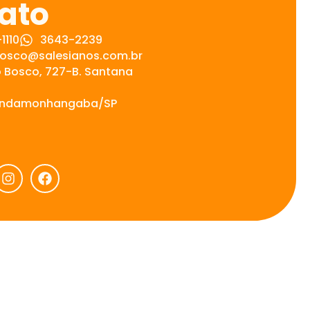
ato
1110
3643-2239
sco@salesianos.com.br
 Bosco, 727-B. Santana
 Pindamonhangaba/SP