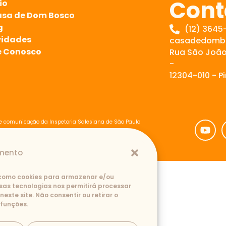
Cont
io
asa de Dom Bosco
g
(12) 3645-
vidades
casadedombo
e Conosco
Rua São João
-
12304-010 -
e comunicação da Inspetoria Salesiana de São Paulo
imento
 como cookies para armazenar e/ou
sas tecnologias nos permitirá processar
te site. Não consentir ou retirar o
 funções.