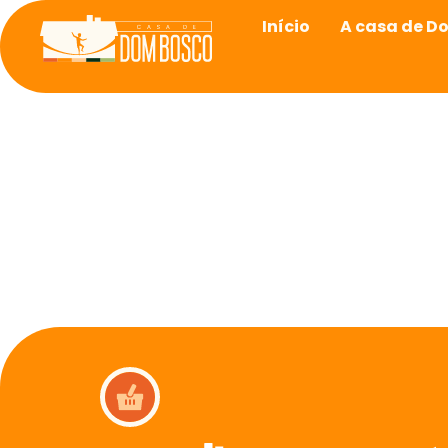
Início
A casa de D
Rascunho 