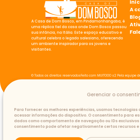
Iníc
A c
Blo
A Casa de Dom Bosco, em Pindamonhangaba, é
Ati
uma réplica fiel da casa onde Dom Bosco passou
Fal
sua infância, na Itália. Este espaço educativo e
cultural celebra o legado salesiano, oferecendo
um ambiente inspirador para os jovens e
visitantes.
© Todos os direitos reservados
Feito com MUITOOO s2 Pela equipe d
Gerenciar o consent
Para fornecer as melhores experiências, usamos tecnologias
acessar informações do dispositivo. O consentimento para es
dados como comportamento de navegação ou IDs exclusivos nes
consentimento pode afetar negativamente certos recursos e