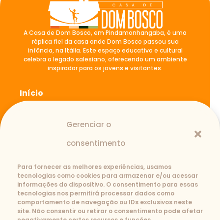
A Casa de Dom Bosco, em Pindamonhangaba, é uma
réplica fiel da casa onde Dom Bosco passou sua
infância, na Itália. Este espaço educativo e cultural
celebra o legado salesiano, oferecendo um ambiente
inspirador para os jovens e visitantes.
Início
A casa de Dom Bosco
Blog
Gerenciar o
Atividades
Fale Conosco
consentimento
Para fornecer as melhores experiências, usamos
tecnologias como cookies para armazenar e/ou acessar
Contato
informações do dispositivo. O consentimento para essas
tecnologias nos permitirá processar dados como
(12) 3645-1110
3643-2239
comportamento de navegação ou IDs exclusivos neste
casadedombosco@salesianos.com.br
site. Não consentir ou retirar o consentimento pode afetar
Rua São João Bosco, 727-B. Santana -
negativamente certos recursos e funções.