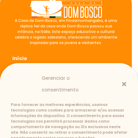
A Casa de Dom Bosco, em Pindamonhangaba, é uma
réplica fiel da casa onde Dom Bosco passou sua
infância, na Itália. Este espaço educativo e cultural
celebra o legado salesiano, oferecendo um ambiente
inspirador para os jovens e visitantes.
Início
A casa de Dom Bosco
Blog
Gerenciar o
Atividades
Fale Conosco
consentimento
Para fornecer as melhores experiências, usamos
tecnologias como cookies para armazenar e/ou acessar
Contato
informações do dispositivo. O consentimento para essas
tecnologias nos permitirá processar dados como
(12) 3645-1110
3643-2239
comportamento de navegação ou IDs exclusivos neste
casadedombosco@salesianos.com.br
site. Não consentir ou retirar o consentimento pode afetar
Rua São João Bosco, 727-B. Santana -
negativamente certos recursos e funções.