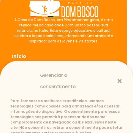
A Casa de Dom Bosco, em Pindamonhangaba, é uma
réplica fiel da casa onde Dom Bosco passou sua
infância, na Itália. Este espaço educativo e cultural
celebra o legado salesiano, oferecendo um ambiente
inspirador para os jovens e visitantes.
Início
A casa de Dom Bosco
Blog
Gerenciar o
Atividades
Fale Conosco
consentimento
Para fornecer as melhores experiências, usamos
tecnologias como cookies para armazenar e/ou acessar
Contato
informações do dispositivo. O consentimento para essas
tecnologias nos permitirá processar dados como
(12) 3645-1110
3643-2239
comportamento de navegação ou IDs exclusivos neste
casadedombosco@salesianos.com.br
site. Não consentir ou retirar o consentimento pode afetar
Rua São João Bosco, 727-B. Santana -
negativamente certos recursos e funções.