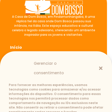
A Casa de Dom Bosco, em Pindamonhangaba, é uma
réplica fiel da casa onde Dom Bosco passou sua
infância, na Itália. Este espaço educativo e cultural
celebra o legado salesiano, oferecendo um ambiente
inspirador para os jovens e visitantes.
Início
A casa de Dom Bosco
Blog
Gerenciar o
Atividades
Fale Conosco
consentimento
Para fornecer as melhores experiências, usamos
tecnologias como cookies para armazenar e/ou acessar
Contato
informações do dispositivo. O consentimento para essas
tecnologias nos permitirá processar dados como
(12) 3645-1110
3643-2239
comportamento de navegação ou IDs exclusivos neste
casadedombosco@salesianos.com.br
site. Não consentir ou retirar o consentimento pode afetar
Rua São João Bosco, 727-B. Santana -
negativamente certos recursos e funções.