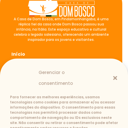
A Casa de Dom Bosco, em Pindamonhangaba, é uma
réplica fiel da casa onde Dom Bosco passou sua
infância, na Itália. Este espaço educativo e cultural
celebra o legado salesiano, oferecendo um ambiente
inspirador para os jovens e visitantes.
Início
A casa de Dom Bosco
Blog
Gerenciar o
Atividades
Fale Conosco
consentimento
Para fornecer as melhores experiências, usamos
tecnologias como cookies para armazenar e/ou acessar
Contato
informações do dispositivo. O consentimento para essas
tecnologias nos permitirá processar dados como
(12) 3645-1110
3643-2239
comportamento de navegação ou IDs exclusivos neste
casadedombosco@salesianos.com.br
site. Não consentir ou retirar o consentimento pode afetar
Rua São João Bosco, 727-B. Santana -
negativamente certos recursos e funções.