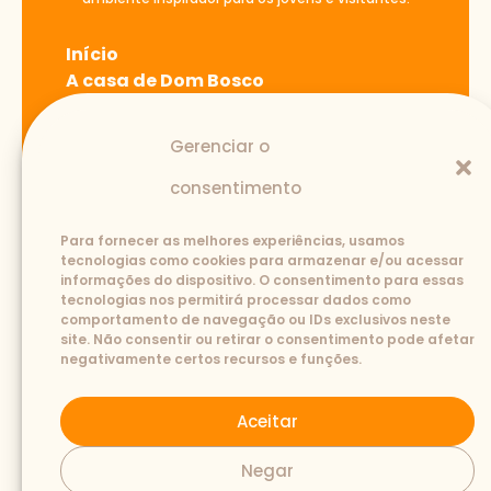
Início
A casa de Dom Bosco
Blog
Atividades
Gerenciar o
Fale Conosco
consentimento
Para fornecer as melhores experiências, usamos
Contato
tecnologias como cookies para armazenar e/ou acessar
informações do dispositivo. O consentimento para essas
(12) 3645-1110
3643-2239
tecnologias nos permitirá processar dados como
casadedombosco@salesianos.com.br
comportamento de navegação ou IDs exclusivos neste
Rua São João Bosco, 727-B. Santana -
site. Não consentir ou retirar o consentimento pode afetar
12304-010 - Pindamonhangaba/SP
negativamente certos recursos e funções.
Aceitar
Negar