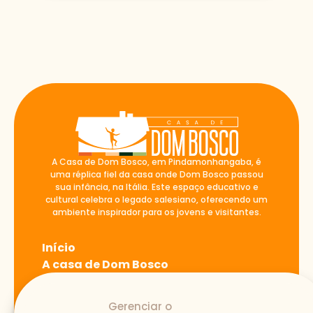
A Casa de Dom Bosco, em Pindamonhangaba, é
uma réplica fiel da casa onde Dom Bosco passou
sua infância, na Itália. Este espaço educativo e
cultural celebra o legado salesiano, oferecendo um
ambiente inspirador para os jovens e visitantes.
Início
A casa de Dom Bosco
Blog
Atividades
Gerenciar o