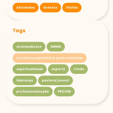
Atividades
Eventos
Visitas
Tags
acampabosco
AMMA
cursinho preparatório para vestibular
espiritualidade
esporte
Irmãs
liderança
pastoral juvenil
profissionalização
PROVIM