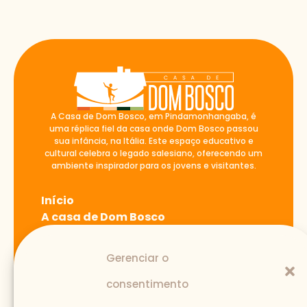
A Casa de Dom Bosco, em Pindamonhangaba, é
uma réplica fiel da casa onde Dom Bosco passou
sua infância, na Itália. Este espaço educativo e
cultural celebra o legado salesiano, oferecendo um
ambiente inspirador para os jovens e visitantes.
Início
A casa de Dom Bosco
Blog
Atividades
Gerenciar o
Fale Conosco
consentimento